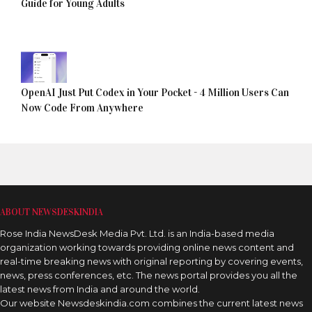
Guide for Young Adults
OpenAI Just Put Codex in Your Pocket - 4 Million Users Can
Now Code From Anywhere
ABOUT NEWSDESKINDIA
Rose India NewsDesk Media Pvt. Ltd. is an India-based media
organization working towards providing online news content and
real-time breaking news with original reporting by covering events,
news, press conferences, etc. The news portal provides you all the
latest news from India and around the world.
Our website Newsdeskindia.com combines the current latest news