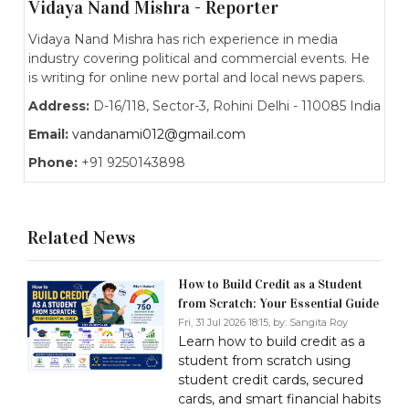
Vidaya Nand Mishra - Reporter
Vidaya Nand Mishra has rich experience in media
industry covering political and commercial events. He
is writing for online new portal and local news papers.
Address:
D-16/118, Sector-3, Rohini Delhi - 110085 India
Email:
vandanami012@gmail.com
Phone:
+91 9250143898
Related News
How to Build Credit as a Student
from Scratch: Your Essential Guide
Fri, 31 Jul 2026 18:15, by:
Sangita Roy
Learn how to build credit as a
student from scratch using
student credit cards, secured
cards, and smart financial habits